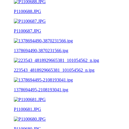
P1100688.JPG
P1100687.JPG
1378694490-3870231566.jpg
223543_4818929665381_101054562_n.jpg
1378694495-2108193041.jpg
P1100681.JPG
P1100680.JPG