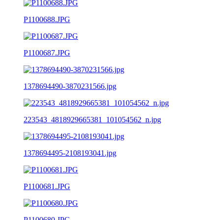
P1100688.JPG
P1100687.JPG
1378694490-3870231566.jpg
223543_4818929665381_101054562_n.jpg
1378694495-2108193041.jpg
P1100681.JPG
P1100680.JPG