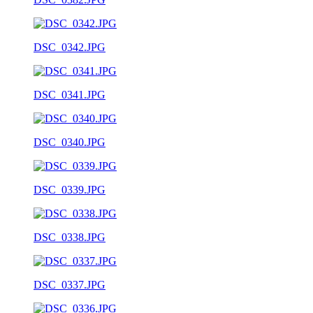
DSC_0342.JPG
DSC_0341.JPG
DSC_0340.JPG
DSC_0339.JPG
DSC_0338.JPG
DSC_0337.JPG