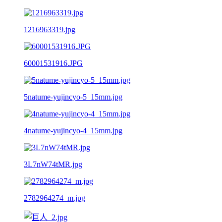
1216963319.jpg
60001531916.JPG
5natume-yujincyo-5_15mm.jpg
4natume-yujincyo-4_15mm.jpg
3L7nW74tMR.jpg
2782964274_m.jpg