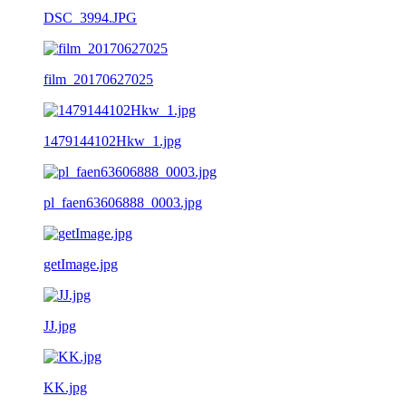
DSC_3994.JPG
film_20170627025
1479144102Hkw_1.jpg
pl_faen63606888_0003.jpg
getImage.jpg
JJ.jpg
KK.jpg