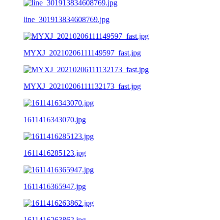
line_301913834608769.jpg
MYXJ_20210206111149597_fast.jpg
MYXJ_20210206111132173_fast.jpg
1611416343070.jpg
1611416285123.jpg
1611416365947.jpg
1611416263862.jpg