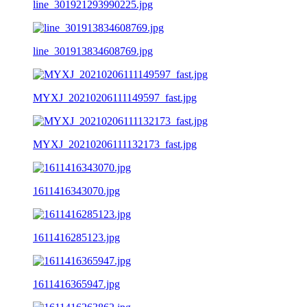
line_301921293990225.jpg
line_301913834608769.jpg
MYXJ_20210206111149597_fast.jpg
MYXJ_20210206111132173_fast.jpg
1611416343070.jpg
1611416285123.jpg
1611416365947.jpg