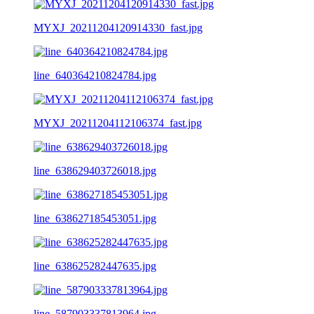
MYXJ_20211204120914330_fast.jpg
line_640364210824784.jpg
MYXJ_20211204112106374_fast.jpg
line_638629403726018.jpg
line_638627185453051.jpg
line_638625282447635.jpg
line_587903337813964.jpg