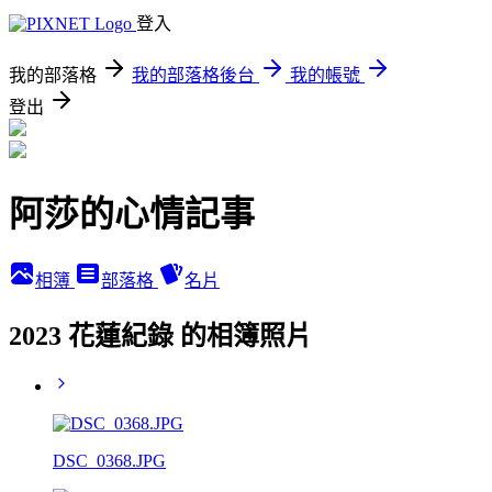
登入
我的部落格
我的部落格後台
我的帳號
登出
阿莎的心情記事
相簿
部落格
名片
2023 花蓮紀錄 的相簿照片
DSC_0368.JPG