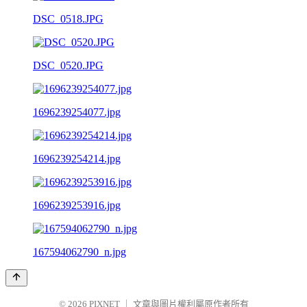
DSC_0518.JPG
DSC_0520.JPG
1696239254077.jpg
1696239254214.jpg
1696239253916.jpg
167594062790_n.jpg
© 2026
PIXNET
｜
文章與圖片權利屬原作者所有