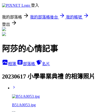
登入
我的部落格
我的部落格後台
我的帳號
登出
阿莎的心情記事
相簿
部落格
名片
20230617 小學畢業典禮 的相簿照片
B51A0053.jpg