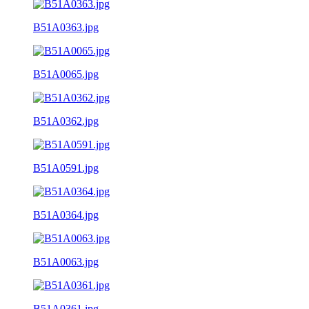
B51A0363.jpg
B51A0065.jpg
B51A0362.jpg
B51A0591.jpg
B51A0364.jpg
B51A0063.jpg
B51A0361.jpg