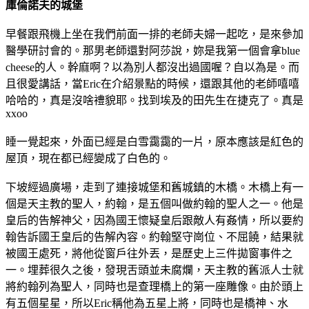
庫倫諾夫的城堡
早餐跟飛機上坐在我們前面一排的老師夫婦一起吃，是來參加
醫學研討會的。那男老師還對阿莎說，妳是我第一個會拿blue
cheese的人。幹麻啊？以為別人都沒出過國喔？自以為是。而
且很愛講話，當Eric在介紹景點的時候，還跟其他的老師嘻嘻
哈哈的，真是沒啥禮貌耶。找到埃及的田先生在捷克了。真是
xxoo
睡一覺起來，外面已經是白雪靄靄的一片，原本應該是紅色的
屋頂，現在都已經變成了白色的。
下坡經過廣場，走到了連接城堡和舊城鎮的木橋。木橋上有一
個是天主教的聖人，約翰，是五個叫做約翰的聖人之一。他是
皇后的告解神父，因為國王懷疑皇后跟敵人有姦情，所以要約
翰告訴國王皇后的告解內容。約翰堅守崗位、不屈饒，結果就
被國王處死，將他從窗戶往外丟，是歷史上三件拋窗事件之
一。埋葬很久之後，發現舌頭並未腐爛，天主教的舊派人士就
將約翰列為聖人，同時也是查理橋上的第一座雕像。由於頭上
有五個星星，所以Eric稱他為五星上將，同時也是橋神、水