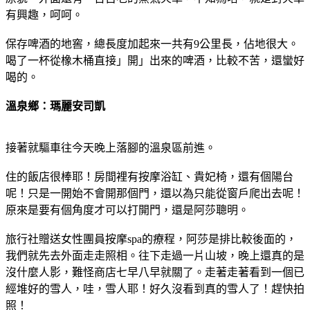
有興趣，呵呵。
保存啤酒的地窖，總長度加起來一共有9公里長，佔地很大。
喝了一杯從橡木桶直接」開」出來的啤酒，比較不苦，還蠻好
喝的。
溫泉鄉：瑪麗安司凱
接著就驅車往今天晚上落腳的溫泉區前進。
住的飯店很棒耶！房間裡有按摩浴缸、貴妃椅，還有個陽台
呢！只是一開始不會開那個門，還以為只能從窗戶爬出去呢！
原來是要有個角度才可以打開門，還是阿莎聰明。
旅行社贈送女性團員按摩spa的療程，阿莎是排比較後面的，
我們就先去外面走走照相。往下走過一片山坡，晚上還真的是
沒什麼人影，難怪商店七早八早就關了。走著走著看到一個已
經堆好的雪人，哇，雪人耶！好久沒看到真的雪人了！趕快拍
照！