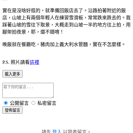
實在是沒啥好逛的，就準備回飯店去了。沿路拍著附近的飯
店，山坡上有兩個年輕人在練習雪滑板，常常跌來跌去的。我
踩著山坡的雪往下取景，大概走到山坡一半的地方往上拍，用
腳架拍夜景，耶，還不錯唷！
晚飯就在餐廳吃，豬肉加上義大利水管麵，實在不怎麼樣。
P.S. 照片請看
這裡
載入更多
公開留言
私密留言
發佈留言
請先
登入
以發表留言。