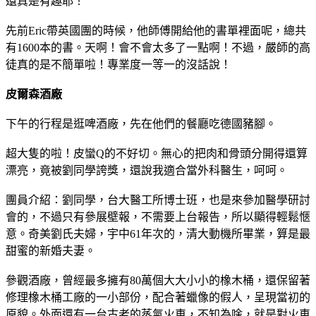
還真是有趣耶！
先前Eric帶英國團的時候，他師傅開給他的書單裡面呢，總共
有1600本的書。天啊！會不會太多了一點啊！不過，嚴師的高
徒真的是不簡單啦！專業度一等一的沒話說！
皮爾森酒廠
下午的行程是逛啤酒廠，先在他們的餐廳吃德國豬腳。
超大隻的啦！皮蠻Q的不好切。無心的把肉和骨頭分開得還算
漂亮，竟被劉同學誇獎，還說我適合當外科醫生，呵呵。
團員介紹：劉同學，台大醫工所博士班，也是來參加醫學研討
會的，不過只有參展壁報，不需要上台報告，所以顯得輕鬆愜
意。奇美劉氏夫婦，宇中61年次的，清大動機所畢業，算是最
甜蜜的新婚夫妻。
參觀酒廠，曾經最多擁有80萬個大大小小的橡木桶，還保留著
修理橡木桶工廠的一小部份，配合著蠟像的假人，呈現當初的
原貌。外面還有一台古老的蒸氣火車，不知為啥，就是對火車