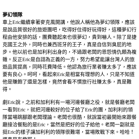
夢幻領隊
車上Eric繼續拿著麥克風開講，他說人稱他為夢幻領隊，應該
是說品質很好的旅遊團吧，吃得好住得好玩得好，這種夢幻行
程由他安排的話，團費聽起來也很夢幻，貴到嚇人。除了是捷
克國王之外，同時也兼西班牙的王子，真是自信到臭屁的地
步。他以前也是加利利出身的，不過跟老闆的恩怨情仇頗為複
雜。反正Eric是自詡為正義的一方，努力希望能讓台灣人的旅
遊品質提高，同時花費降低。他認為旅行業者賺太多了，應該
要有良心。呵呵，看起來Eric是相當有理想的人，只是不知道
他是賺飽了還是怎樣，竟然會看不慣旅行社賺太多，真是難
得。
劇Eric說，之前和加利利有一場河邊餐廳之役，就是餐廳老闆
一看到Eric，就把河邊較好的位子給了Eric的團，加利利的領
隊當場跳腳跟老闆理論。老闆也很酷，就說當初最開始來跟餐
廳接洽餐點的是Eric，當然是把好的位子給他。老闆一副就是
挺Eric的樣子讓加利利的領隊很難堪，當場敗戰下來。哈哈！