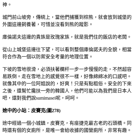
神。
城門前山坡旁，傳統上，當他們捕獲到棕熊，就會放到城堡的
外圍這邊飼養著，可惜並沒看到熊的蹤影。
庫倫諾夫這邊的貴族是玫瑰家族，就是我們住的飯店的老闆。
從山上城堡這邊往下望，可以看到整個庫倫諾夫的全貌，相當
符合作為一個以防禦安全考量的地理位置。
下坡的雪地很滑，必須扶著欄杆一步一步慢慢的走，不然超容
易跌倒。走在雪地上的感覺很不一樣，好像綿綿冰的口感吧。
就像其中的一位阿姐說的，好爽！只是有點粗俗。安全的下來
之後，還幫忙攙扶一旁的韓國人，他們可能以為我們是日本人
吧，還對我們說sumimasei呢，呵呵。
途中的小站：皮賽克(圖278)
途中經過一個小城鎮，皮賽克，有座捷克最古老的石頭橋。同
時還有個的女廁所，是唯一會給收據的國營廁所，非常有趣。