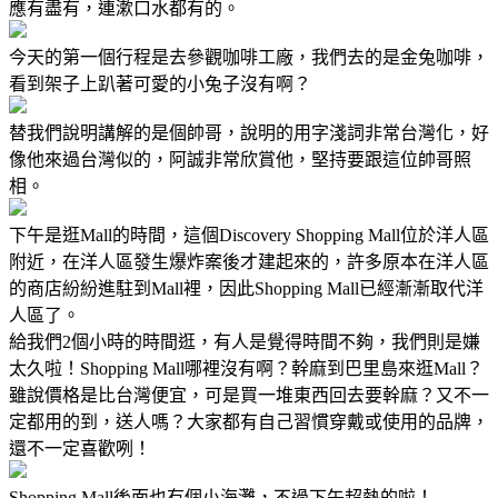
應有盡有，連漱口水都有的。
今天的第一個行程是去參觀咖啡工廠，我們去的是金兔咖啡，
看到架子上趴著可愛的小兔子沒有啊？
替我們說明講解的是個帥哥，說明的用字淺詞非常台灣化，好
像他來過台灣似的，阿誠非常欣賞他，堅持要跟這位帥哥照
相。
下午是逛Mall的時間，這個Discovery Shopping Mall位於洋人區
附近，在洋人區發生爆炸案後才建起來的，許多原本在洋人區
的商店紛紛進駐到Mall裡，因此Shopping Mall已經漸漸取代洋
人區了。
給我們2個小時的時間逛，有人是覺得時間不夠，我們則是嫌
太久啦！Shopping Mall哪裡沒有啊？幹麻到巴里島來逛Mall？
雖說價格是比台灣便宜，可是買一堆東西回去要幹麻？又不一
定都用的到，送人嗎？大家都有自己習慣穿戴或使用的品牌，
還不一定喜歡咧！
Shopping Mall後面也有個小海灘，不過下午超熱的啦！