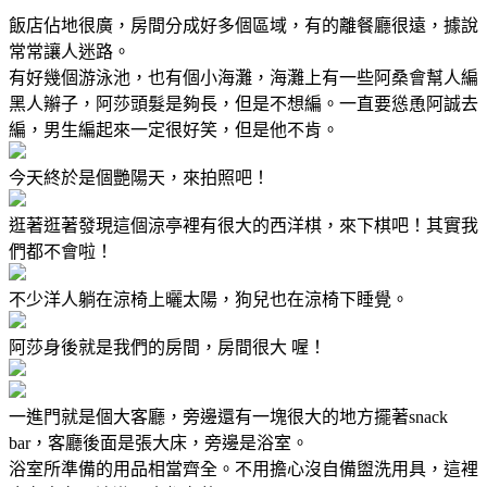
飯店佔地很廣，房間分成好多個區域，有的離餐廳很遠，據說
常常讓人迷路。
有好幾個游泳池，也有個小海灘，海灘上有一些阿桑會幫人編
黑人辮子，阿莎頭髮是夠長，但是不想編。一直要慫恿阿誠去
編，男生編起來一定很好笑，但是他不肯。
今天終於是個艷陽天，來拍照吧！
逛著逛著發現這個涼亭裡有很大的西洋棋，來下棋吧！其實我
們都不會啦！
不少洋人躺在涼椅上曬太陽，狗兒也在涼椅下睡覺。
阿莎身後就是我們的房間，房間很大 喔！
一進門就是個大客廳，旁邊還有一塊很大的地方擺著snack
bar，客廳後面是張大床，旁邊是浴室。
浴室所準備的用品相當齊全。不用擔心沒自備盥洗用具，這裡