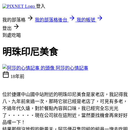
登入
我的部落格
我的部落格後台
我的帳號
登出
到處吃喝
明珠印尼美食
阿莎的心情記事
18年前
位於捷運中山國中站附近的明珠印尼美食是家老店，我記得我
八、九年前來過一次，那時它就已經是老店了，可見有多老，
不過年代久遠，對於餐點內容與口味，我已經完全忘光光
了‧‧‧‧‧‧
現在公司就在這附近，當然要找機會再來好好
品嚐一下！
結果那個沒放假的颱風天，阿莎便召集同組的組員一塊去吃明