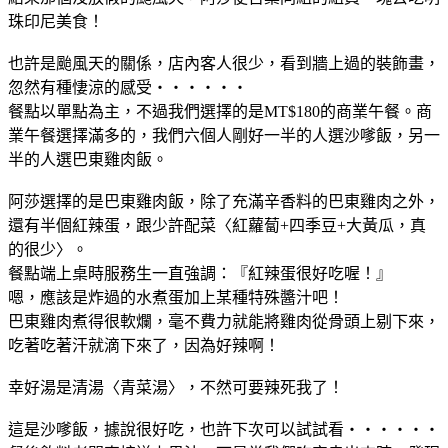
珠印尼美食！
也許是颱風天的關係，店內客人很少，看到牆上過的裝飾畫，
忽然有種悽涼的感受‧‧‧‧‧‧
餐點以單點為主，不過我們選擇的是MT$180的商業午餐。商
業午餐選擇滿多的，我們六個人剛好一半的人選沙嗲飯，另一
半的人選巴東雞肉飯。
阿莎選擇的是巴東雞肉飯，除了充滿辛香料的巴東雞肉之外，
還有半個紅辣蛋，跟少許配菜〈紅蘿蔔+四季豆+大黃瓜，真
的很少
〉。
餐點端上桌時服務生一直強調：『紅辣蛋很好吃喔！』
嗯，應該是炸過的水煮蛋加上某種特殊醬汁吧！
巴東雞肉煮得很軟爛，毫不費力就能將雞肉從骨頭上剔下來，
吃著吃著汗就滴下來了，因為好辣啊！
幸好湯是清湯〈青菜湯〉，不然可要辣死我了！
這是沙嗲飯，據說很好吃，也許下次可以試試看‧‧‧‧‧‧