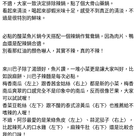
不適，大家一致決定排除辣鍋，點了個大骨山藥鍋。
看起來清淡，喝起來卻蝦米味十足，感受不到真正的清淡，不
過是很特別的鮮味。
必點的酸菜魚片鍋今天搭配一個辣鍋作鴛鴦鍋，因為肉片、鴨
血還是配辣鍋合適。
別看那紅油的顏色嚇人，其實不辣，真的不辣！
來川巴子除了湯頭好，魚片讚，一堆小菜更是讓大家叫好，比
如說麻餅、川巴子辣麵是每次必點。
梅香南瓜〈左上〉跟香茜金姑絲〈右上〉都是新的小菜，梅香
南瓜爽翠的口感完全不是印象中的南瓜，反而很像芒果，大家
可以試試喔！
香菜豆乾絲〈左下〉跟不酸的泰式涼黃瓜〈右下〉也推薦給不
嗜辣的人喔！
不過，阿莎最愛的是茉綠魚皮〈左上〉、蒜泥茄子〈右上〉，
比起辣死人的口水雞〈左下〉，麻辣牛肚〈右下〉還是比較合
我的口味！