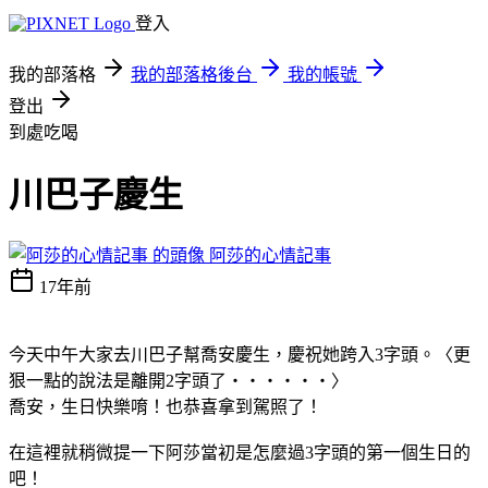
登入
我的部落格
我的部落格後台
我的帳號
登出
到處吃喝
川巴子慶生
阿莎的心情記事
17年前
今天中午大家去川巴子幫喬安慶生，慶祝她跨入3字頭。〈更
狠一點的說法是離開2字頭了‧‧‧‧‧‧
〉
喬安，生日快樂唷！
也恭喜拿到駕照了！
在這裡就稍微提一下阿莎當初是怎麼過3字頭的第一個生日的
吧！