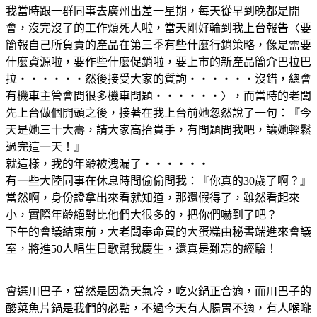
我當時跟一群同事去廣州出差一星期，每天從早到晚都是開
會，沒完沒了的工作煩死人啦，當天剛好輪到我上台報告〈要
簡報自己所負責的產品在第三季有些什麼行銷策略，像是需要
什麼資源啦，要作些什麼促銷啦，要上市的新產品簡介巴拉巴
拉‧‧‧‧‧‧然後接受大家的質詢‧‧‧‧‧‧沒錯，總會
有機車主管會問很多機車問題‧‧‧‧‧‧〉，而當時的老闆
先上台做個開頭之後，接著在我上台前她忽然說了一句：『今
天是她三十大壽，請大家高抬貴手，有問題問我吧，讓她輕鬆
過完這一天！』
就這樣，我的年齡被洩漏了‧‧‧‧‧‧
有一些大陸同事在休息時間偷偷問我：『你真的30歲了啊？』
當然啊，身份證拿出來看就知道，那還假得了，雖然看起來
小，實際年齡絕對比他們大很多的，把你們嚇到了吧？
下午的會議結束前，大老闆奉命買的大蛋糕由秘書端進來會議
室，將進50人唱生日歌幫我慶生，還真是難忘的經驗！
會選川巴子，當然是因為天氣冷，吃火鍋正合適，而川巴子的
酸菜魚片鍋是我們的必點，不過今天有人腸胃不適，有人喉嚨