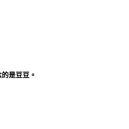
念的是豆豆。