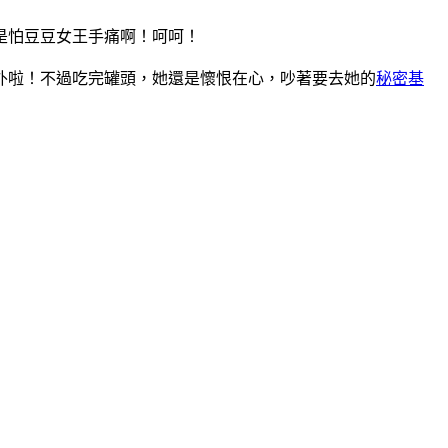
是怕豆豆女王手痛啊！呵呵！
外啦！不過吃完罐頭，她還是懷恨在心，吵著要去她的
秘密基