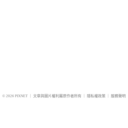
© 2026
PIXNET
｜
文章與圖片權利屬原作者所有
｜
隱私權政策
｜
服務聲明