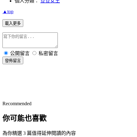
個人分類：
豆豆女王
▲top
載入更多
公開留言
私密留言
發佈留言
Recommended
你可能也喜歡
為你精選 3 篇值得延伸閱讀的內容