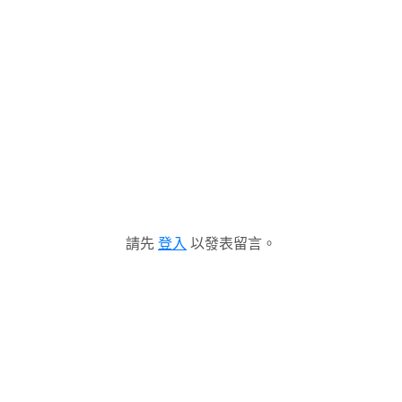
請先
登入
以發表留言。