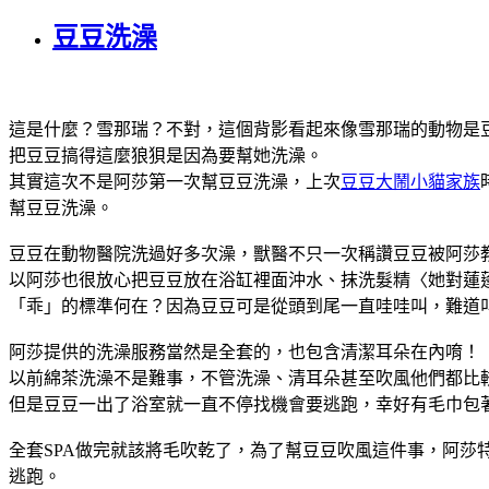
豆豆洗澡
這是什麼？雪那瑞？不對，這個背影看起來像雪那瑞的動物是
把豆豆搞得這麼狼狽是因為要幫她洗澡。
其實這次不是阿莎第一次幫豆豆洗澡，上次
豆豆大鬧小貓家族
幫豆豆洗澡。
豆豆在動物醫院洗過好多次澡，獸醫不只一次稱讚豆豆被阿莎
以阿莎也很放心把豆豆放在浴缸裡面沖水、抹洗髮精〈她對蓮
「乖」的標準何在？因為豆豆可是從頭到尾一直哇哇叫，難道
阿莎提供的洗澡服務當然是全套的，也包含清潔耳朵在內唷！
以前綿茶洗澡不是難事，不管洗澡、清耳朵甚至吹風他們都比
但是豆豆一出了浴室就一直不停找機會要逃跑，幸好有毛巾包
全套SPA做完就該將毛吹乾了，為了幫豆豆吹風這件事，阿
逃跑。