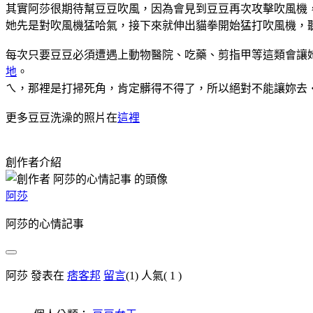
其實阿莎很期待幫豆豆吹風，因為會見到豆豆再次攻擊吹風機
她先是對吹風機猛哈氣，接下來就伸出貓拳開始猛打吹風機，
每次只要豆豆必須遭遇上動物醫院、吃藥、剪指甲等這類會讓
地
。
ㄟ，那裡是打掃死角，肯定髒得不得了，所以絕對不能讓妳去
更多豆豆洗澡的照片在
這裡
創作者介紹
阿莎
阿莎的心情記事
阿莎 發表在
痞客邦
留言
(1)
人氣(
1
)