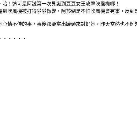
，哈！這可是阿誠第一次見識到豆豆女王攻擊吹風機哪！
聽到吹風機被打得啪啪做響，阿莎倒是不怕吹風機會有事，反到
她心情不佳的事，事後都要拿出罐頭來討好她，昨天當然也不例
‧‧‧‧‧‧