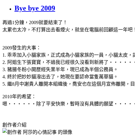
Bye bye 2009
再過1分鐘，2009就要結束了！
太累也太冷，不打算出去看煙火，就坐在電腦前回顧這一年吧
2009發生的大事：
1. 乖乖加入小貓家族，正式成為小貓家族的一員，小貓太皮
2. 阿姐生下張寶寶，不過我已經很久沒看到新將了‧‧‧‧‧
3. 豬腸冬粉小開歷經失業半年，現已成為半個公務員。
4. 終於把妙妙貓潑出去了，她現在要認命當隻萬華貓。
5. 繼8月中謝貴人離開本組織後，喬安也在這個月宣佈離開
2010年的希望：
嗯‧‧‧‧‧‧除了平安快樂，暫時沒有具體的願望‧‧‧‧
創作者介紹