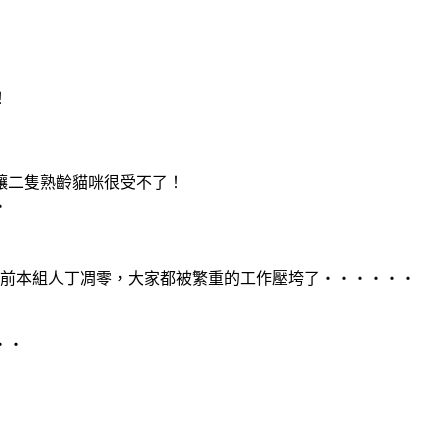
！
，讓二隻熟齡貓咪很受不了！
‧
，目前本組人丁凋零，大家都被繁重的工作壓垮了‧‧‧‧‧‧
‧‧