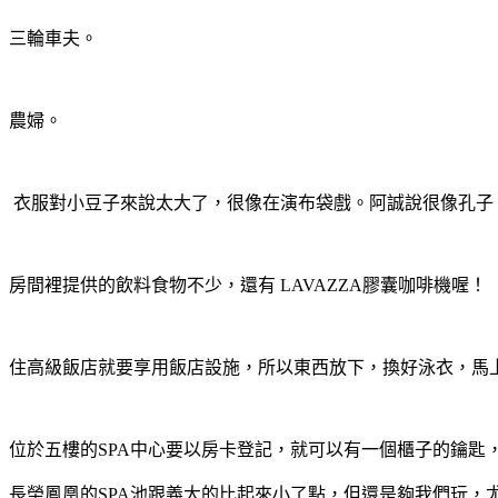
三輪車夫。
農婦。
衣服對小豆子來說太大了，很像在演布袋戲。阿誠說很像孔子
房間裡提供的飲料食物不少，還有 LAVAZZA膠囊咖啡機喔！
住高級飯店就要享用飯店設施，所以東西放下，換好泳衣，馬
位於五樓的SPA中心要以房卡登記，就可以有一個櫃子的鑰匙
長榮鳳凰的SPA池跟義大的比起來小了點，但還是夠我們玩，