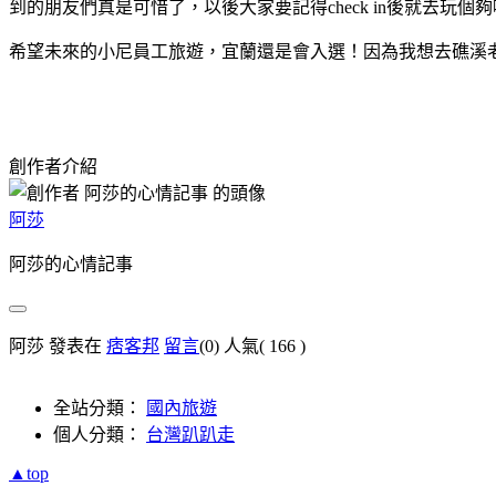
到的朋友們真是可惜了，以後大家要記得check in後就去玩個
希望未來的小尼員工旅遊，宜蘭還是會入選！因為我想去礁溪
創作者介紹
阿莎
阿莎的心情記事
阿莎 發表在
痞客邦
留言
(0)
人氣(
166
)
全站分類：
國內旅遊
個人分類：
台灣趴趴走
▲top