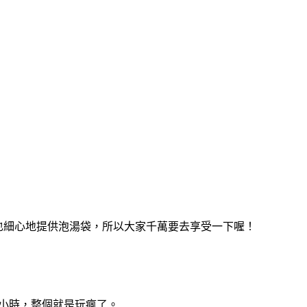
也細心地提供泡湯袋，所以大家千萬要去享受一下喔！
2小時，整個就是玩瘋了。