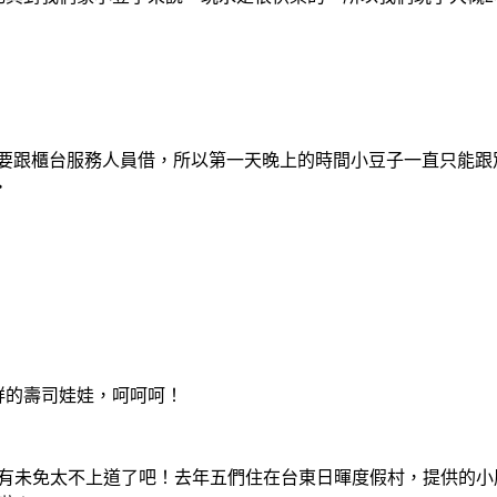
廂要跟櫃台服務人員借，所以第一天晚上的時間小豆子一直只能跟
‧
爭鮮的壽司娃娃，呵呵呵！
友餐具有未免太不上道了吧！去年五們住在台東日暉度假村，提供