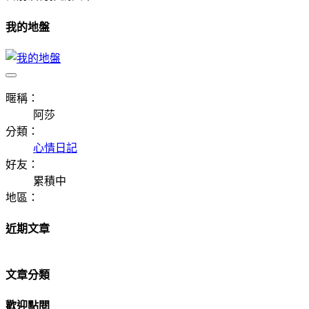
我的地盤
暱稱：
阿莎
分類：
心情日記
好友：
累積中
地區：
近期文章
文章分類
歡迎點閱