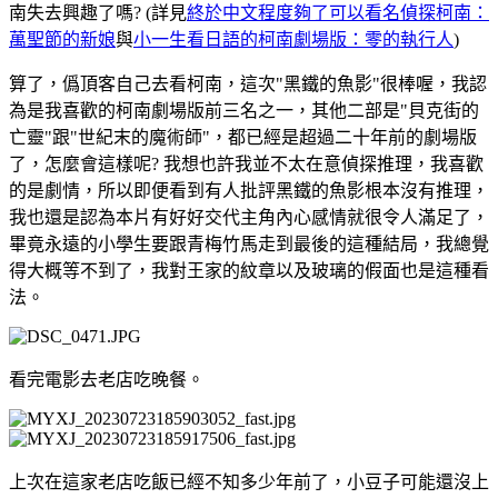
南失去興趣了嗎? (詳見
終於中文程度夠了可以看名偵探柯南：
萬聖節的新娘
與
小一生看日語的柯南劇場版：零的執行人
)
算了，僞頂客自己去看柯南，這次"黑鐵的魚影"很棒喔，我認
為是我喜歡的柯南劇場版前三名之一，其他二部是"貝克街的
亡靈"跟"世紀末的魔術師"，都已經是超過二十年前的劇場版
了，怎麼會這樣呢? 我想也許我並不太在意偵探推理，我喜歡
的是劇情，所以即便看到有人批評黑鐵的魚影根本沒有推理，
我也還是認為本片有好好交代主角內心感情就很令人滿足了，
畢竟永遠的小學生要跟青梅竹馬走到最後的這種結局，我總覺
得大概等不到了，我對王家的紋章以及玻璃的假面也是這種看
法。
看完電影去老店吃晚餐。
上次在這家老店吃飯已經不知多少年前了，小豆子可能還沒上