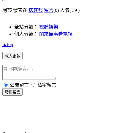
阿莎 發表在
痞客邦
留言
(0)
人氣(
39
)
全站分類：
視聽娛樂
個人分類：
閑來無事看電視
▲top
載入更多
公開留言
私密留言
發佈留言