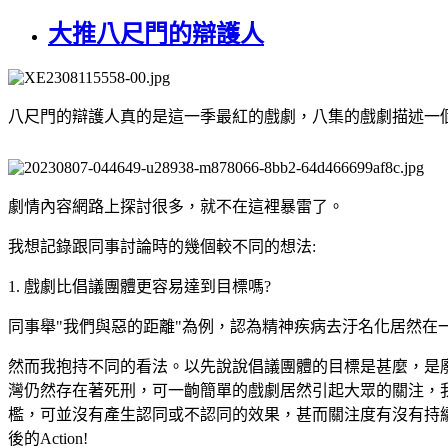
大推八尺門的辯護人
八尺門的辯護人真的是這一季最紅的戲劇，八集的戲劇描述一
劇情內容網路上探討很多，就不在這裡暴雷了。
我想記錄跟同事討論時的幾個較不同的想法:
1. 戲劇比倡議團體更容易達到目標嗎?
同事舉"我們與惡的距離"為例，認為精神疾病去汙名化居然
然而我抱持不同的看法。以先說說倡議團體的目標是甚麼，是
灣仍然存在著死刑，可一齣簡單的戲劇居然引起大眾的關注，
檻，可並沒有產生認同或不認同的效果，甚而關注度有沒有持續都難說，套用行
後的Action!