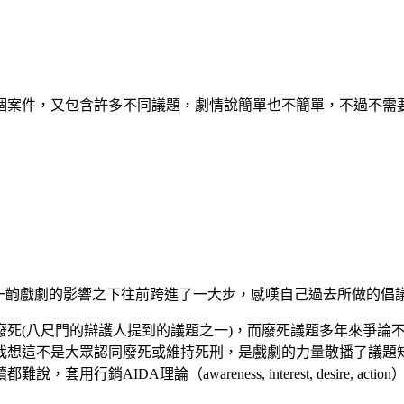
個案件，又包含許多不同議題，劇情說簡單也不簡單，不過不需要
在一齣戲劇的影響之下往前跨進了一大步，感嘆自己過去所做的倡
廢死(八尺門的辯護人提到的議題之一)，而廢死議題多年來爭論
我想這不是大眾認同廢死或維持死刑，是戲劇的力量散播了議題
銷AIDA理論（awareness, interest, desire, 