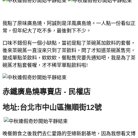
我點了原味廣島燒，阿誠則是洋風廣島燒。一人點一份看似正
常，但年紀大了吃不多，最後剩下不少。
口味不錯但有一個小缺點，當初是點了茶碗蒸加飲料的套餐，
後來茶碗蒸一直沒來只到了茶飲料，問了才知道茶碗蒸售完，
變成單點茶飲料，欸欸欸，餐點售完要先通知吧，我是為了茶
碗蒸才點套餐喔，才不稀罕單點飲料啦!
赤鐵廣島燒專賣店 - 民權店
地址:台北市中山區撫順街12號
晚餐飽食之後我們去仁愛路的空總新創基地，因為我想看文博